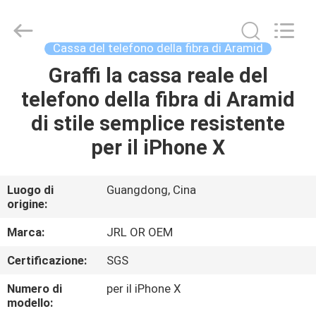
-
2026
Shenzhen
JRL
Technology
Cassa del telefono della fibra di Aramid
Co.,
Ltd.
Graffi la cassa reale del
CASA
All
Rights
Reserved.
telefono della fibra di Aramid
PRODOTTI
di stile semplice resistente
per il iPhone X
VIDEO
Luogo di
Guangdong, Cina
origine:
SPETTACOLO
VR
Marca:
JRL OR OEM
Certificazione:
SGS
CHI
Numero di
per il iPhone X
SIAMO
modello: