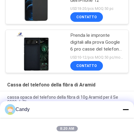
dell'iPhone 12
USD18-20/pcs MOQ:50 pc
CONTATTO
Prenda le impronte
digitali alla prova Google
6 pro casse del telefono
di Aramid
USD10-12/pcs MOQ:50 pc/modello/colore
CONTATTO
Cassa del telefono della fibra di Aramid
cassa opaca del telefono della fibra di 10g Aramid per il Se
2020 di iPhone
Candy
cassa militare sottile di carta del telefono di Aramid del grado
del Se di iPhone
8:20 AM
cassa lucida rossa del telefono della fibra di Aramid di