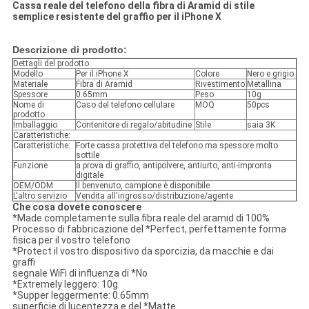
Cassa reale del telefono della fibra di Aramid di stile
semplice resistente del graffio per il iPhone X
Descrizione di prodotto:
Dettagli del prodotto
Modello
Per il iPhone X
Colore
Nero e grigio
Materiale
Fibra di Aramid
Rivestimento
Metallina
Spessore
0.65mm
Peso
10g
Nome di
Caso del telefono cellulare
MOQ
50pcs
prodotto
Imballaggio
Contenitore di regalo/abitudine
Stile
saia 3K
Caratteristiche:
Caratteristiche:
Forte cassa protettiva del telefono ma spessore molto
sottile
Funzione
a prova di graffio, antipolvere, antiurto, anti-impronta
digitale
OEM/ODM
Il benvenuto, campione è disponibile
L'altro servizio
Vendita all'ingrosso/distribuzione/agente
Che cosa dovete conoscere
*Made completamente sulla fibra reale del aramid di 100%
Processo di fabbricazione del *Perfect, perfettamente forma
fisica per il vostro telefono
*Protect il vostro dispositivo da sporcizia, da macchie e dai
graffi
segnale WiFi di influenza di *No
*Extremely leggero: 10g
*Supper leggermente: 0.65mm
superficie di lucentezza e del *Matte