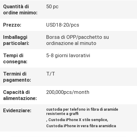
Quantità di
50 pc
CONTROLLO
ordine minimo:
DI
Prezzo:
USD18-20/pcs
QUALITÀ
Imballaggi
Borsa di OPP/pacchetto su
particolari:
ordinazione al minuto
CONTATTACI
Tempi di
5-8 giorni lavorativi
consegna:
NOTIZIA
Termini di
T/T
pagamento:
CASI
Capacità di
200,000pcs/month
alimentazione:
Evidenziare:
custodia per telefono in fibra di aramide
NEWS
resistente a graffi
,
,
Custodia iPhone X stile semplice
Custodia iPhone in vera fibra aramidica
MAPPA