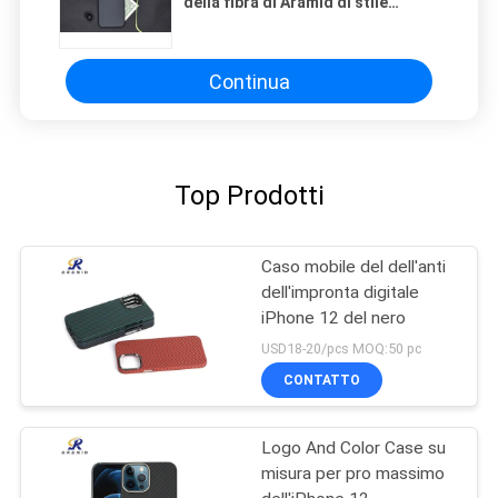
della fibra di Aramid di stile
semplice resistente per il iPhone X
Continua
Top Prodotti
Caso mobile del dell'anti
dell'impronta digitale
iPhone 12 del nero
USD18-20/pcs MOQ:50 pc
CONTATTO
Logo And Color Case su
misura per pro massimo