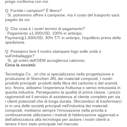
prego conferma con noi.
Q: Fornite i campioni? È libera?
: Sì, potremmo offrire il campione, ma il costo del trasporto sarà
pagato da voi.
Q: Che cosa è i vostri termini di pagamento?
: Pagamento ≤1,000USD, 100% in anticipo.
Payment≧1,000USD, 30% T/T in anticipo, l'equilibrio prima della
spedizione.
Q: Possiamo fare il nostro stampare logo sulle unità o
sull'imballaggio?
: Sì, gli ordini dell'OEM accoglienza caloroso.
Circa la società:
Tecnologia Co., srl che si specializzano nella progettazione e
produzione di Shenzhen JRL dei materiali compositi. I nostri
prodotti principali: prodotti della fibra del carbonio e del aramid,
ecc. finora, abbiamo l'esperienza fruttuosa e senso entusiasta in
questa industria. Perseguiamo la qualità di prima classe, i prezzi
ragionevoli ed il servizio di assistenza al cliente completo per sia
i clienti potenziali che di lunga durata. Sforzandoci di trasformarci
in in una delle società principali nell'industria dei materiali
compositi, mettiamo sempre l'innovazione nella priorità e
continuamente utilizziamo i metodi di fabbricazione aggiornati e
dell'attrezzatura alta tecnologia per aiutare i nostri clienti a
tenere il loro stato principale nel mercato.