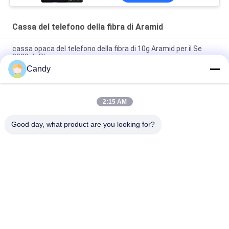
Cassa del telefono della fibra di Aramid
cassa opaca del telefono della fibra di 10g Aramid per il Se
2020 di iPhone
Candy
cassa lucida rossa del telefono della fibra di Aramid di
rivestimento di iPhone X
2:15 AM
Cassa protettiva dell'anti dell'impronta digitale di Aramid
iPhone 11 della fibra
Good day, what product are you looking for?
Categorie popolari
Tutti
Cassa Del Telefono 
Caso Di IPhone Della 
Della Fibra Di Aramid
Fibra Di Aramid
La Fibra Samsung Di 
Caso Di Huawei 
Aramid Riveste
Della Fibra Di Aramid