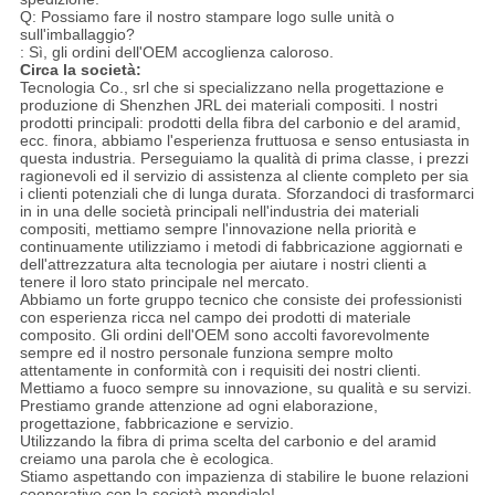
Q: Possiamo fare il nostro stampare logo sulle unità o
sull'imballaggio?
: Sì, gli ordini dell'OEM accoglienza caloroso.
Circa la società:
Tecnologia Co., srl che si specializzano nella progettazione e
produzione di Shenzhen JRL dei materiali compositi. I nostri
prodotti principali: prodotti della fibra del carbonio e del aramid,
ecc. finora, abbiamo l'esperienza fruttuosa e senso entusiasta in
questa industria. Perseguiamo la qualità di prima classe, i prezzi
ragionevoli ed il servizio di assistenza al cliente completo per sia
i clienti potenziali che di lunga durata. Sforzandoci di trasformarci
in in una delle società principali nell'industria dei materiali
compositi, mettiamo sempre l'innovazione nella priorità e
continuamente utilizziamo i metodi di fabbricazione aggiornati e
dell'attrezzatura alta tecnologia per aiutare i nostri clienti a
tenere il loro stato principale nel mercato.
Abbiamo un forte gruppo tecnico che consiste dei professionisti
con esperienza ricca nel campo dei prodotti di materiale
composito. Gli ordini dell'OEM sono accolti favorevolmente
sempre ed il nostro personale funziona sempre molto
attentamente in conformità con i requisiti dei nostri clienti.
Mettiamo a fuoco sempre su innovazione, su qualità e su servizi.
Prestiamo grande attenzione ad ogni elaborazione,
progettazione, fabbricazione e servizio.
Utilizzando la fibra di prima scelta del carbonio e del aramid
creiamo una parola che è ecologica.
Stiamo aspettando con impazienza di stabilire le buone relazioni
cooperative con la società mondiale!