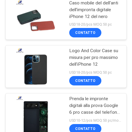
Caso mobile del dell'anti
dell'impronta digitale
iPhone 12 del nero
USD18-20/pcs MOQ:50 pc
CONTATTO
Logo And Color Case su
misura per pro massimo
dell'iPhone 12
USD18-20/pcs MOQ:50 pc
CONTATTO
Prenda le impronte
digitali alla prova Google
6 pro casse del telefono
di Aramid
USD10-12/pcs MOQ:50 pc/modello/colore
CONTATTO