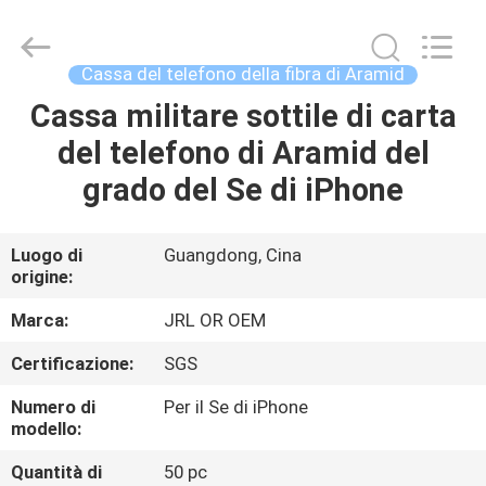
-
2026
Shenzhen
JRL
Technology
Cassa del telefono della fibra di Aramid
Co.,
Ltd.
Cassa militare sottile di carta
CASA
All
Rights
Reserved.
del telefono di Aramid del
PRODOTTI
grado del Se di iPhone
VIDEO
Luogo di
Guangdong, Cina
origine:
SPETTACOLO
Marca:
JRL OR OEM
VR
Certificazione:
SGS
Numero di
Per il Se di iPhone
CHI
modello:
SIAMO
Quantità di
50 pc