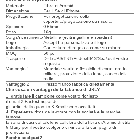
Materiale
Fibra di Aramid
Dimensione
Per il Se di iPhone
Progettazione
Per progettazione della
copertura/progettazione su misura
Spessore
0.65mm
Peso
10g
Sorga/rivestimento
Metallina (eviti ingiallire e sbiadirsi)
Logo
Accept ha personalizzato il logo
Imballaggio
Contenitore di regalo o come su misura
MOQ
50 pc
Trasporto
DHL/UPS/TNT/Fedex/EMS/Sea/as il vostro
requisito
Vantaggio 1
Materiale sottile e flessibile di carta, grado
militare, protezione della lente, carico della
radio
Vantaggio 2
Prezzo franco fabbrica direttamente
Che cosa è i vantaggi della fabbrica di JRL?
1. gratis fare il campione come vostro richiesto
il email 2.Fastest risponde
gli ordini della quantità 3.Small sono accettati
4. Esperienza ricca da lavorare con la società e le marche
famose
le serie di casi del telefono cellulare della fibra di Aramid di stile
5.Many per il vostro scelgono di vincere la campagna di
promozione
Perché scelgaci?