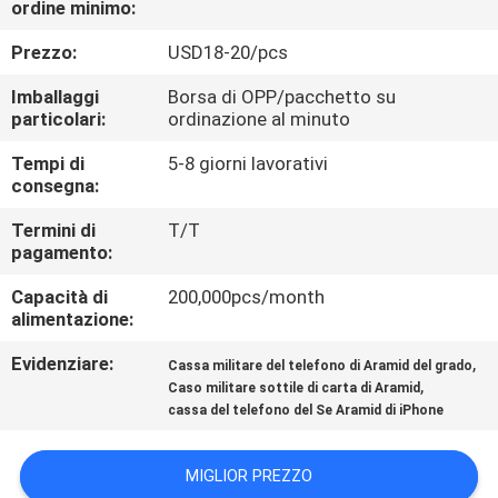
ordine minimo:
CONTROLLO
Prezzo:
USD18-20/pcs
DI
Imballaggi
Borsa di OPP/pacchetto su
QUALITÀ
particolari:
ordinazione al minuto
Tempi di
5-8 giorni lavorativi
consegna:
CONTATTACI
Termini di
T/T
pagamento:
NOTIZIA
Capacità di
200,000pcs/month
alimentazione:
CASI
Evidenziare:
,
Cassa militare del telefono di Aramid del grado
,
Caso militare sottile di carta di Aramid
NEWS
cassa del telefono del Se Aramid di iPhone
MAPPA
MIGLIOR PREZZO