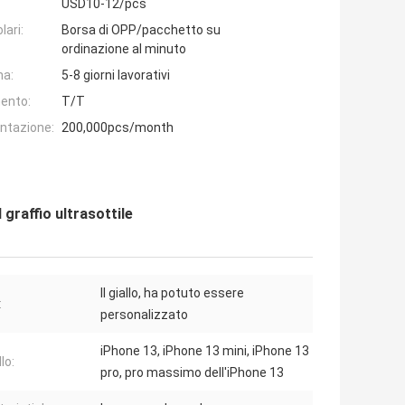
USD10-12/pcs
lari:
Borsa di OPP/pacchetto su
ordinazione al minuto
na:
5-8 giorni lavorativi
ento:
T/T
entazione:
200,000pcs/month
graffio ultrasottile
Il giallo, ha potuto essere
:
personalizzato
iPhone 13, iPhone 13 mini, iPhone 13
lo:
pro, pro massimo dell'iPhone 13