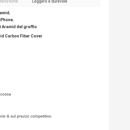
teristiche:
Leggero e durevole
ramid
,
 iPhone
,
i Aramid del graffio
mid Carbon Fiber Cover
 scossa
serie & sul prezzo competitivo