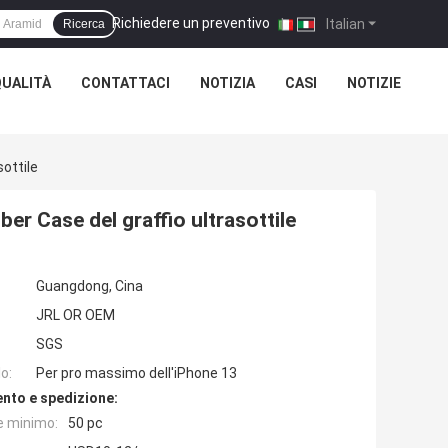
Richiedere un preventivo
|
Italian
Ricerca
QUALITÀ
CONTATTACI
NOTIZIA
CASI
NOTIZIE
ottile
er Case del graffio ultrasottile
Guangdong, Cina
JRL OR OEM
SGS
o:
Per pro massimo dell'iPhone 13
nto e spedizione:
e minimo:
50 pc