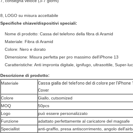
7, consegna veloce (3-7 giorni)
8, LOGO su misura accettabile
Specifiche chiave/dispositivi speciali:
Nome di prodotto: Cassa del telefono della fibra di Aramid
Materiale: Fibra di Aramid
Colore: Nero e dorato
Dimensione: Misura perfetta per pro massimo dell'iPhone 13
Caratteristiche: Anti impronta digitale, ignifugo, ultrasottile, Super-lu
Descrizione di prodotto:
Materiale
Cassa gialla del telefono del di colore per l'iPhon
Cover
Colore
Giallo, cutsomized
MOQ
50pcs
Logo
può essere personalizzato
Funzione
adattato perfettamente al caricatore del magsafe
Speciallist
anti-graffio, presa antiscorrimento, angolo dell'air