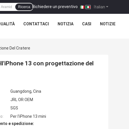
Richiedere un preventivo
|
Italian
Ricerca
QUALITÀ
CONTATTACI
NOTIZIA
CASI
NOTIZIE
zione Del Cratere
ll'iPhone 13 con progettazione del
Guangdong, Cina
JRL OR OEM
SGS
o:
Per l'iPhone 13 mini
nto e spedizione: