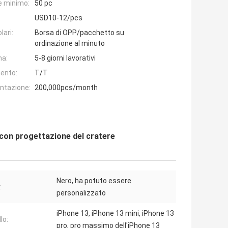
e minimo:
50 pc
USD10-12/pcs
lari:
Borsa di OPP/pacchetto su
ordinazione al minuto
na:
5-8 giorni lavorativi
ento:
T/T
entazione:
200,000pcs/month
 con progettazione del cratere
Nero, ha potuto essere
:
personalizzato
iPhone 13, iPhone 13 mini, iPhone 13
lo:
pro, pro massimo dell'iPhone 13