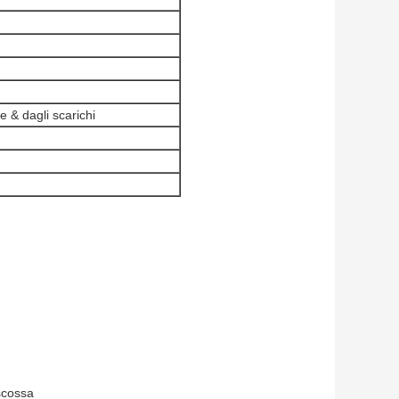
le & dagli scarichi
 scossa