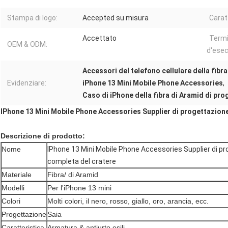
Stampa di logo:
Accepted su misura
Carat
Accettato
Term
OEM & ODM:
d'esec
Accessori del telefono cellulare della fibr
Evidenziare:
iPhone 13 Mini Mobile Phone Accessories
,
Caso di iPhone della fibra di Aramid di pro
IPhone 13 Mini Mobile Phone Accessories Supplier di progettazione
Descrizione di prodotto:
Nome
IPhone 13 Mini Mobile Phone Accessories Supplier di pr
completa del cratere
Materiale
Fibra/ di Aramid
Modelli
Per l'iPhone 13 mini
Colori
Molti colori, il nero, rosso, giallo, oro, arancia, ecc.
Progettazione
Saia
Caratteristica
Armatura & antiurto esili