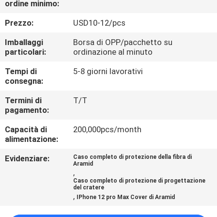
ordine minimo:
CONTROLLO
Prezzo:
USD10-12/pcs
DI
Imballaggi
Borsa di OPP/pacchetto su
QUALITÀ
particolari:
ordinazione al minuto
Tempi di
5-8 giorni lavorativi
consegna:
CONTATTACI
Termini di
T/T
pagamento:
NOTIZIA
Capacità di
200,000pcs/month
alimentazione:
CASI
Evidenziare:
Caso completo di protezione della fibra di
Aramid
,
NEWS
Caso completo di protezione di progettazione
del cratere
,
IPhone 12 pro Max Cover di Aramid
MAPPA