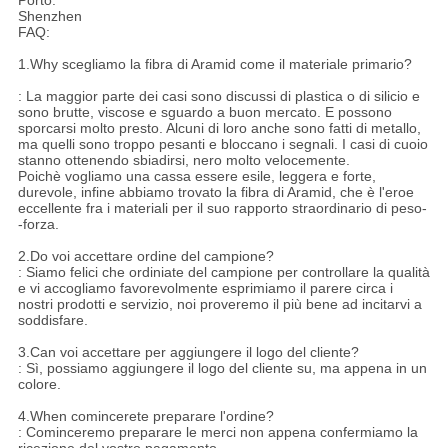
Shenzhen
FAQ:
1.Why scegliamo la fibra di Aramid come il materiale primario?
: La maggior parte dei casi sono discussi di plastica o di silicio e
sono brutte, viscose e sguardo a buon mercato. E possono
sporcarsi molto presto. Alcuni di loro anche sono fatti di metallo,
ma quelli sono troppo pesanti e bloccano i segnali. I casi di cuoio
stanno ottenendo sbiadirsi, nero molto velocemente.
Poichè vogliamo una cassa essere esile, leggera e forte,
durevole, infine abbiamo trovato la fibra di Aramid, che è l'eroe
eccellente fra i materiali per il suo rapporto straordinario di peso-
-forza.
2.Do voi accettare ordine del campione?
: Siamo felici che ordiniate del campione per controllare la qualità
e vi accogliamo favorevolmente esprimiamo il parere circa i
nostri prodotti e servizio, noi proveremo il più bene ad incitarvi a
soddisfare.
3.Can voi accettare per aggiungere il logo del cliente?
: Sì, possiamo aggiungere il logo del cliente su, ma appena in un
colore.
4.When comincerete preparare l'ordine?
: Cominceremo preparare le merci non appena confermiamo la
ricezione del vostro pagamento.