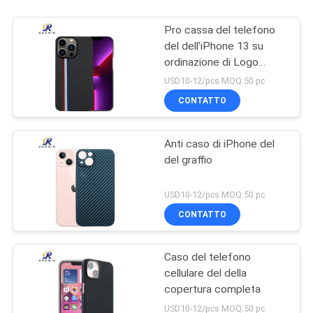
Pro cassa del telefono
del dell'iPhone 13 su
ordinazione di Logo
Minimalist
USD10-12/pcs MOQ:50 pc
CONTATTO
Anti caso di iPhone del
del graffio
USD10-12/pcs MOQ:50 pc
CONTATTO
Caso del telefono
cellulare del della
copertura completa
USD10-12/pcs MOQ:50 pc