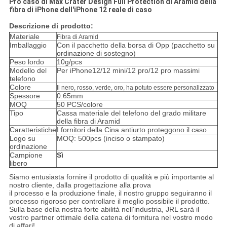
Pro caso di Max Crater Design Full Protection di Aramid della
fibra di iPhone dell'iPhone 12 reale di caso
Descrizione di prodotto:
Materiale
Fibra di Aramid
Imballaggio
Con il pacchetto della borsa di Opp (pacchetto su
ordinazione di sostegno)
Peso lordo
10g/pcs
Modello del
Per iPhone12/12 mini/12 pro/12 pro massimi
telefono
Colore
Il nero, rosso, verde, oro, ha potuto essere personalizzato
Spessore
0.65mm
MOQ
50 PCS/colore
Tipo
Cassa materiale del telefono del grado militare
della fibra di Aramid
Caratteristiche
I fornitori della Cina antiurto proteggono il caso
Logo su
MOQ: 500pcs (inciso o stampato)
ordinazione
Campione
Sì
libero
Siamo entusiasta fornire il prodotto di qualità e più importante al
nostro cliente, dalla progettazione alla prova
il processo e la produzione finale, il nostro gruppo seguiranno il
processo rigoroso per controllare il meglio possibile il prodotto.
Sulla base della nostra forte abilità nell'industria, JRL sarà il
vostro partner ottimale della catena di fornitura nel vostro modo
di affari!