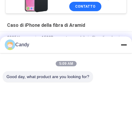
CONTATTO
Caso di iPhone della fibra di Aramid
2025 Nuovo arrivo 1500D copertura mobile in fibra di carbonio
di aramide per iPhone 17 Pro Max
Candy
Cover per cellulare in fibra di carbonio aramidica premium con
telaio in metallo per iPhone 17 Pro Max
5:09 AM
Copertina mobile in fibra di carbonio per iPhone 17 Pro Max
Good day, what product are you looking for?
Categorie popolari
Tutti
Cassa Del Telefono 
Caso Di IPhone Della 
Della Fibra Di Aramid
Fibra Di Aramid
La Fibra Samsung Di 
Caso Di Huawei 
Aramid Riveste
Della Fibra Di Aramid