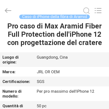
-
2026
Shenzhen
JRL
Technology
Caso di iPhone della fibra di Aramid
Co.,
Ltd.
Pro caso di Max Aramid Fiber
CASA
All
Rights
Reserved.
Full Protection dell'iPhone 12
PRODOTTI
con progettazione del cratere
VIDEO
Luogo di
Guangdong, Cina
origine:
SPETTACOLO
Marca:
JRL OR OEM
VR
Certificazione:
SGS
Numero di
Per pro massimo dell'iPhone 12
CHI
modello:
SIAMO
Quantità di
50 pc