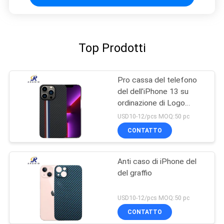
Top Prodotti
Pro cassa del telefono
del dell'iPhone 13 su
ordinazione di Logo
Minimalist
USD10-12/pcs MOQ:50 pc
CONTATTO
Anti caso di iPhone del
del graffio
USD10-12/pcs MOQ:50 pc
CONTATTO