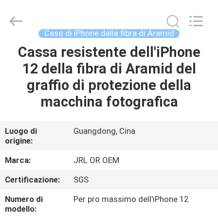
-
2026
Shenzhen
JRL
Technology
Caso di iPhone della fibra di Aramid
Co.,
Ltd.
Cassa resistente dell'iPhone
CASA
All
Rights
Reserved.
12 della fibra di Aramid del
PRODOTTI
graffio di protezione della
macchina fotografica
VIDEO
Luogo di
Guangdong, Cina
origine:
SPETTACOLO
VR
Marca:
JRL OR OEM
Certificazione:
SGS
CHI
Numero di
Per pro massimo dell'iPhone 12
SIAMO
modello: