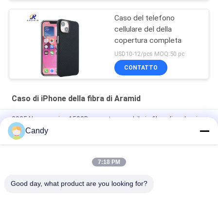
Caso del telefono
cellulare del della
copertura completa
USD10-12/pcs MOQ:50 pc
CONTATTO
Caso di iPhone della fibra di Aramid
2025 Nuovo arrivo 1500D copertura mobile in fibra di carbonio
di aramide per iPhone 17 Pro Max
Candy
Cover per cellulare in fibra di carbonio aramidica premium con
telaio in metallo per iPhone 17 Pro Max
7:18 PM
Copertina mobile in fibra di carbonio per iPhone 17 Pro Max
Good day, what product are you looking for?
Categorie popolari
Tutti