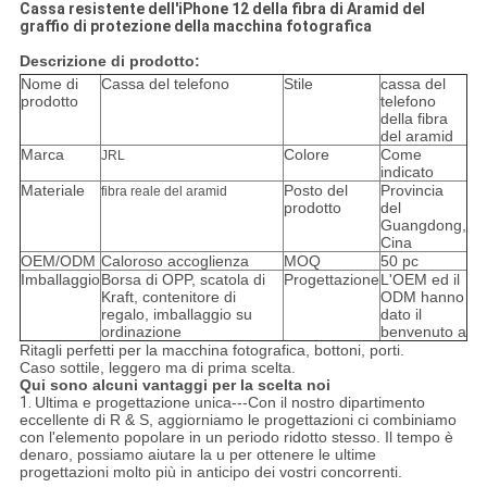
Cassa resistente dell'iPhone 12 della fibra di Aramid del
graffio di protezione della macchina fotografica
Descrizione di prodotto:
Nome di
Cassa del telefono
Stile
cassa del
prodotto
telefono
della fibra
del aramid
Marca
Colore
Come
JRL
indicato
Materiale
Posto del
Provincia
fibra reale del aramid
prodotto
del
Guangdong,
Cina
OEM/ODM
Caloroso accoglienza
MOQ
50 pc
Imballaggio
Borsa di OPP, scatola di
Progettazione
L'OEM ed il
Kraft, contenitore di
ODM hanno
regalo, imballaggio su
dato il
ordinazione
benvenuto a
Ritagli perfetti per la macchina fotografica, bottoni, porti.
Caso sottile, leggero ma di prima scelta.
Qui sono alcuni vantaggi per la scelta noi
1.
Ultima e progettazione unica---Con il nostro dipartimento
eccellente di R & S, aggiorniamo le progettazioni ci combiniamo
con l'elemento popolare in un periodo ridotto stesso. Il tempo è
denaro, possiamo aiutare la u per ottenere le ultime
progettazioni molto più in anticipo dei vostri concorrenti.