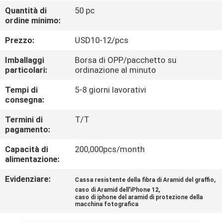
Quantità di
50 pc
CONTROLLO
ordine minimo:
DI
Prezzo:
USD10-12/pcs
QUALITÀ
Imballaggi
Borsa di OPP/pacchetto su
particolari:
ordinazione al minuto
CONTATTACI
Tempi di
5-8 giorni lavorativi
consegna:
NOTIZIA
Termini di
T/T
pagamento:
CASI
Capacità di
200,000pcs/month
alimentazione:
Evidenziare:
,
NEWS
Cassa resistente della fibra di Aramid del graffio
,
caso di Aramid dell'iPhone 12
caso di iphone del aramid di protezione della
macchina fotografica
MAPPA