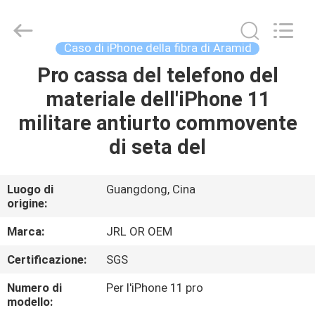
-
2026
Shenzhen
JRL
Technology
Caso di iPhone della fibra di Aramid
Co.,
Ltd.
Pro cassa del telefono del
CASA
All
Rights
Reserved.
materiale dell'iPhone 11
PRODOTTI
militare antiurto commovente
di seta del
VIDEO
Luogo di
Guangdong, Cina
origine:
SPETTACOLO
VR
Marca:
JRL OR OEM
Certificazione:
SGS
CHI
Numero di
Per l'iPhone 11 pro
SIAMO
modello: