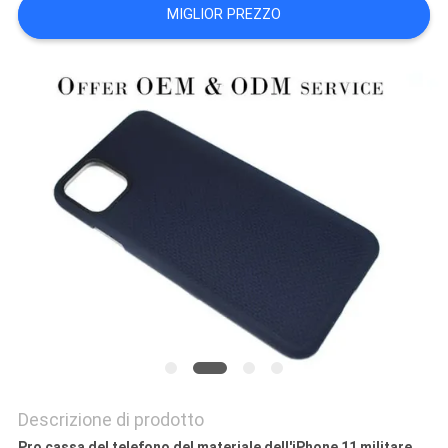
DEL
MIGLIOR PREZZO
SITO
PRIVACY
POLICY
Descrizione di prodotto
Pro cassa del telefono del materiale dell'iPhone 11 militare