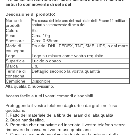
antiurto commovente di seta del
Descrizione di prodotto:
Nome di
Pro cassa del telefono del materiale dell'iPhone 11 militare
prodotti
antiurto commovente di seta del
Colore
Blu
Peso
Circa 10g
Spessore
Circa 0.65mm
Modo di
Da aria: DHL, FEDEX, TNT, SME, UPS, o dal mare
consegna
Logo
Logo su misura come vostro requisito
Superficie
Lucido o opaco
Marca
JRL
Termine di
Dettaglio secondo la vostra quantità
consegna
Campione
Disponibile
Alta qualità & nuovissimo.
Access facile a tutti i vostri comandi disponibili.
Proteggendo il vostro telefono dagli urti e dai graffi nell'uso
quotidiano.
1.
Fatto del materiale della fibra del aramid di alta qualità
2. Buon handfeeling.
3. Permetta che rimuoviate ed inseriate il vostro telefono senza
rimuovere la cassa nel vostro uso quotidiano.
4. Questo caso protegge il vostro telefono da polvere, dalle