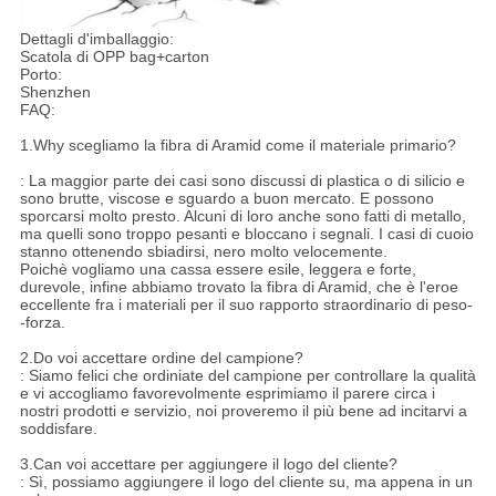
Dettagli d'imballaggio:
Scatola di OPP bag+carton
Porto:
Shenzhen
FAQ:
1.Why scegliamo la fibra di Aramid come il materiale primario?
: La maggior parte dei casi sono discussi di plastica o di silicio e
sono brutte, viscose e sguardo a buon mercato. E possono
sporcarsi molto presto. Alcuni di loro anche sono fatti di metallo,
ma quelli sono troppo pesanti e bloccano i segnali. I casi di cuoio
stanno ottenendo sbiadirsi, nero molto velocemente.
Poichè vogliamo una cassa essere esile, leggera e forte,
durevole, infine abbiamo trovato la fibra di Aramid, che è l'eroe
eccellente fra i materiali per il suo rapporto straordinario di peso-
-forza.
2.Do voi accettare ordine del campione?
: Siamo felici che ordiniate del campione per controllare la qualità
e vi accogliamo favorevolmente esprimiamo il parere circa i
nostri prodotti e servizio, noi proveremo il più bene ad incitarvi a
soddisfare.
3.Can voi accettare per aggiungere il logo del cliente?
: Sì, possiamo aggiungere il logo del cliente su, ma appena in un