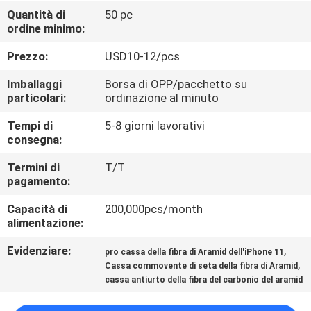
Quantità di
50 pc
CONTROLLO
ordine minimo:
DI
Prezzo:
USD10-12/pcs
QUALITÀ
Imballaggi
Borsa di OPP/pacchetto su
particolari:
ordinazione al minuto
CONTATTACI
Tempi di
5-8 giorni lavorativi
consegna:
NOTIZIA
Termini di
T/T
pagamento:
CASI
Capacità di
200,000pcs/month
alimentazione:
Evidenziare:
,
NEWS
pro cassa della fibra di Aramid dell'iPhone 11
,
Cassa commovente di seta della fibra di Aramid
cassa antiurto della fibra del carbonio del aramid
MAPPA