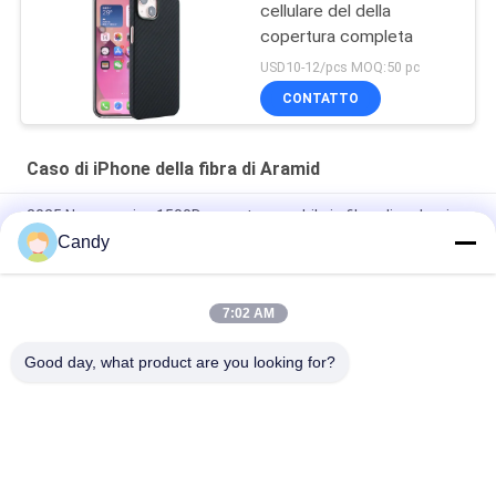
cellulare del della
copertura completa
USD10-12/pcs MOQ:50 pc
CONTATTO
Caso di iPhone della fibra di Aramid
2025 Nuovo arrivo 1500D copertura mobile in fibra di carbonio
di aramide per iPhone 17 Pro Max
Candy
Cover per cellulare in fibra di carbonio aramidica premium con
telaio in metallo per iPhone 17 Pro Max
7:02 AM
Copertina mobile in fibra di carbonio per iPhone 17 Pro Max
Good day, what product are you looking for?
Categorie popolari
Tutti
Cassa Del Telefono 
Caso Di IPhone Della 
Della Fibra Di Aramid
Fibra Di Aramid