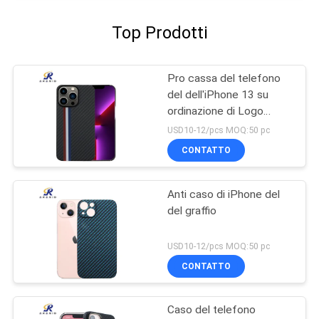
Top Prodotti
Pro cassa del telefono
del dell'iPhone 13 su
ordinazione di Logo
Minimalist
USD10-12/pcs MOQ:50 pc
CONTATTO
Anti caso di iPhone del
del graffio
USD10-12/pcs MOQ:50 pc
CONTATTO
Caso del telefono