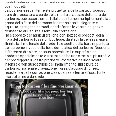
prodotti inferiori del rifornimento o non riuscire a consegnare i
vostri oggetti.
La posizione recentemente progettata della carta, processo
puro di pressatura a caldo della muffa di acciaio della fibra del
carbonio, può essere smantellata ed i tempi multipli smantellati,
grano della fibra del carbonio tridimensionale, elegante e
squisito, ritengono comodi, soddisfanno le vostre esigenze,
resistente all'uso, resistenti alla corrosione
Ha elaborato per assicurarsi che ogni pezzo di prodotti della
fibra del carbonio fosse un boutique, dantegli la bellezza visiva
illimitata. Il materiale del prodotto è scelto dalla fibra importata
del carbonio invece della fibra domestica del carbonio. Nessuna
differenza di colore, nessun sbavature. La superficie del
prodotto specialmente è trattata ed ha uno strato di pittura UV
per proteggere il vostro prodotto. Protettivo da luce solare
intensa e non suscettibile dell'ingiallimento. fibra pura del
carbonio: materiale di aviazione, forza d'acciaio di .times,
resistenza della corrosione classica, resistente all'uso, forte
mai deforme e durevole