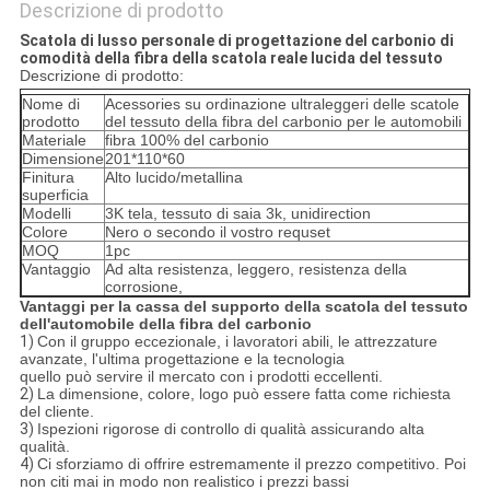
Descrizione di prodotto
Scatola di lusso personale di progettazione del carbonio di
comodità della fibra della scatola reale lucida del tessuto
Descrizione di prodotto:
Nome di
Acessories su ordinazione ultraleggeri delle scatole
prodotto
del tessuto della fibra del carbonio per le automobili
Materiale
fibra 100% del carbonio
Dimensione
201*110*60
Finitura
Alto lucido/metallina
superficia
Modelli
3K tela, tessuto di saia 3k, unidirection
Colore
Nero o secondo il vostro requset
MOQ
1pc
Vantaggio
Ad alta resistenza, leggero, resistenza della
corrosione,
Vantaggi per la cassa del supporto della scatola del tessuto
dell'automobile della fibra del carbonio
1)
Con il gruppo eccezionale, i lavoratori abili, le attrezzature
avanzate, l'ultima progettazione e la tecnologia
quello può servire il mercato con i prodotti eccellenti.
2)
La dimensione, colore, logo può essere fatta come richiesta
del cliente.
3)
Ispezioni rigorose di controllo di qualità assicurando alta
qualità.
4)
Ci sforziamo di offrire estremamente il prezzo competitivo. Poi
non citi mai in modo non realistico i prezzi bassi