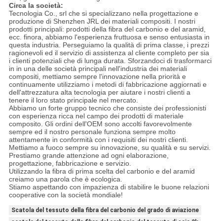
Circa la società:
Tecnologia Co., srl che si specializzano nella progettazione e
produzione di Shenzhen JRL dei materiali compositi. I nostri
prodotti principali: prodotti della fibra del carbonio e del aramid,
ecc. finora, abbiamo l'esperienza fruttuosa e senso entusiasta in
questa industria. Perseguiamo la qualità di prima classe, i prezzi
ragionevoli ed il servizio di assistenza al cliente completo per sia
i clienti potenziali che di lunga durata. Sforzandoci di trasformarci
in in una delle società principali nell'industria dei materiali
compositi, mettiamo sempre l'innovazione nella priorità e
continuamente utilizziamo i metodi di fabbricazione aggiornati e
dell'attrezzatura alta tecnologia per aiutare i nostri clienti a
tenere il loro stato principale nel mercato.
Abbiamo un forte gruppo tecnico che consiste dei professionisti
con esperienza ricca nel campo dei prodotti di materiale
composito. Gli ordini dell'OEM sono accolti favorevolmente
sempre ed il nostro personale funziona sempre molto
attentamente in conformità con i requisiti dei nostri clienti.
Mettiamo a fuoco sempre su innovazione, su qualità e su servizi.
Prestiamo grande attenzione ad ogni elaborazione,
progettazione, fabbricazione e servizio.
Utilizzando la fibra di prima scelta del carbonio e del aramid
creiamo una parola che è ecologica.
Stiamo aspettando con impazienza di stabilire le buone relazioni
cooperative con la società mondiale!
Scatola del tessuto della fibra del carbonio del grado di aviazione