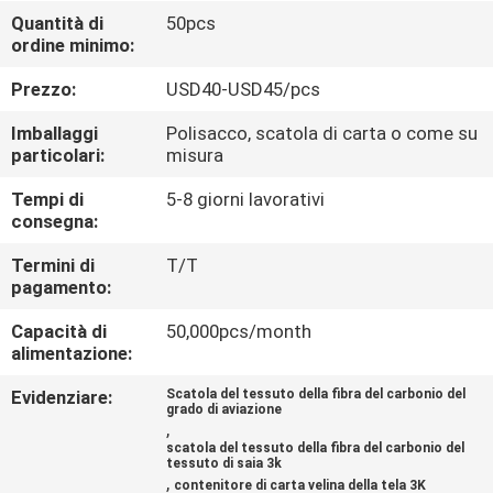
Quantità di
50pcs
CONTROLLO
ordine minimo:
DI
Prezzo:
USD40-USD45/pcs
QUALITÀ
Imballaggi
Polisacco, scatola di carta o come su
particolari:
misura
CONTATTACI
Tempi di
5-8 giorni lavorativi
consegna:
NOTIZIA
Termini di
T/T
pagamento:
CASI
Capacità di
50,000pcs/month
alimentazione:
Evidenziare:
Scatola del tessuto della fibra del carbonio del
NEWS
grado di aviazione
,
scatola del tessuto della fibra del carbonio del
tessuto di saia 3k
MAPPA
,
contenitore di carta velina della tela 3K