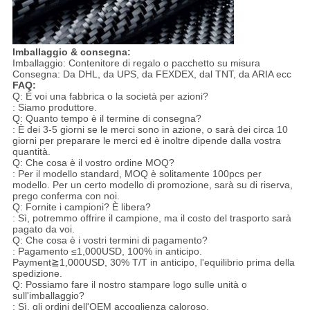
Imballaggio & consegna:
Imballaggio: Contenitore di regalo o pacchetto su misura
Consegna: Da DHL, da UPS, da FEXDEX, dal TNT, da ARIA ecc
FAQ:
Q: È voi una fabbrica o la società per azioni?
: Siamo produttore.
Q: Quanto tempo è il termine di consegna?
: È dei 3-5 giorni se le merci sono in azione, o sarà dei circa 10
giorni per preparare le merci ed è inoltre dipende dalla vostra
quantità.
Q: Che cosa è il vostro ordine MOQ?
: Per il modello standard, MOQ è solitamente 100pcs per
modello. Per un certo modello di promozione, sarà su di riserva,
prego conferma con noi.
Q: Fornite i campioni? È libera?
: Sì, potremmo offrire il campione, ma il costo del trasporto sarà
pagato da voi.
Q: Che cosa è i vostri termini di pagamento?
: Pagamento ≤1,000USD, 100% in anticipo.
Payment≧1,000USD, 30% T/T in anticipo, l'equilibrio prima della
spedizione.
Q: Possiamo fare il nostro stampare logo sulle unità o
sull'imballaggio?
: Sì, gli ordini dell'OEM accoglienza caloroso.